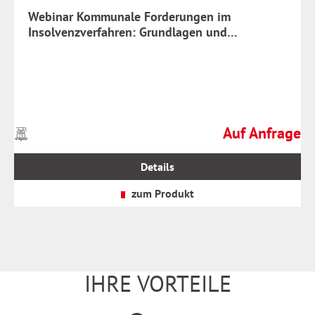
Webinar Kommunale Forderungen im
Insolvenzverfahren: Grundlagen und
Praxisbeispiele
Auf Anfrage
Preise
Regulärer Preis:
inkl.
MwSt.
Details
zzgl.
Versandkosten
zum Produkt
IHRE VORTEILE