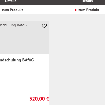
Details
Details
zzgl.
Versandkosten
zum Produkt
zum Produkt
undschulung BAföG
320,00 €
Regulärer Preis: