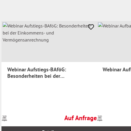
Webinar Aufstiegs-BAföG:
Webinar Au
Besonderheiten bei der
Einkommens- und
Vermögensanrechnung
Auf Anfrage
Preise
Preise
Regulärer Preis:
inkl.
inkl.
MwSt.
MwSt.