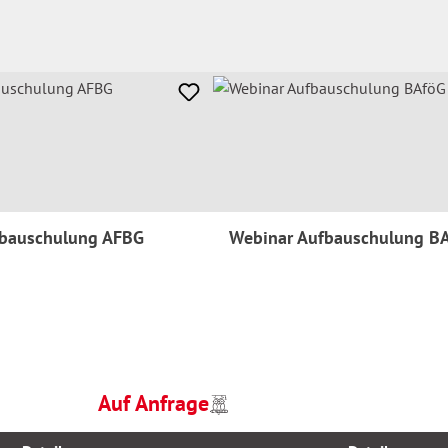
fbauschulung AFBG
Webinar Aufbauschulung B
Auf Anfrage
Preise
Regulärer Preis:
inkl.
MwSt.