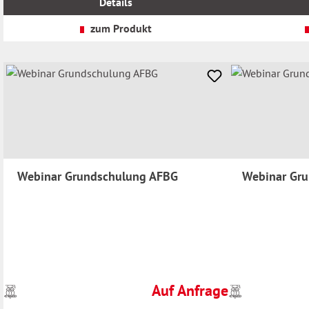
Details
zzgl.
zzgl.
Versandkosten
Versandkosten
zum Produkt
Webinar Grundschulung AFBG
Webinar Gr
Auf Anfrage
Preise
Preise
Regulärer Preis:
inkl.
inkl.