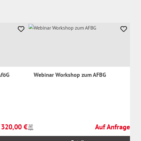
AföG
Webinar Workshop zum AFBG
320,00 €
Auf Anfrage
Preise
Regulärer Preis:
Regulärer Preis:
inkl.
MwSt.