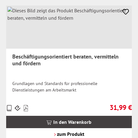
Beschäftigungsorientiert beraten, vermitteln
und fördern
Grundlagen und Standards für professionelle
Dienstleistungen am Arbeitsmarkt
31,99 €
Preise
Regulärer Pr
inkl.
MwSt.
In den Warenkorb
zzgl.
Versandkosten
zum Produkt