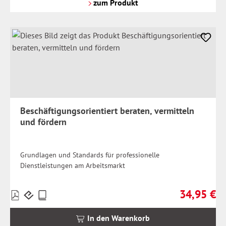
Versandkosten
zum Produkt
Beschäftigungsorientiert beraten, vermitteln
und fördern
Grundlagen und Standards für professionelle
Dienstleistungen am Arbeitsmarkt
34,95 €
Preise
Regulärer Pr
inkl.
MwSt.
In den Warenkorb
zzgl.